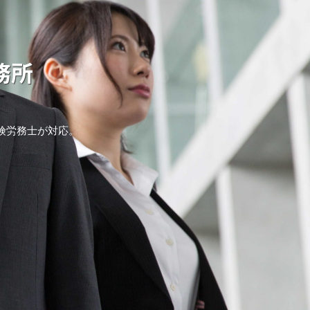
務所
、
険労務士が対応。