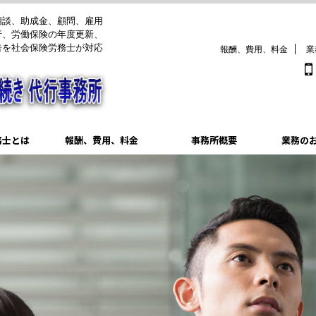
相談、助成金、顧問、雇用
行、労働保険の年度更新、
告を社会保険労務士が対応
報酬、費用、料金
業
務士とは
報酬、費用、料金
事務所概要
業務の