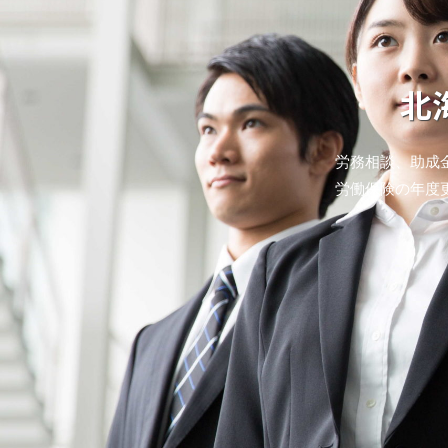
北
労務相談、助成
労働保険の年度